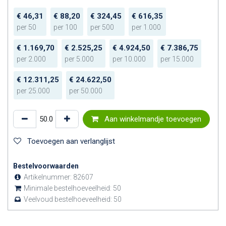
€
46,31
€
88,20
€
324,45
€
616,35
per
50
per
100
per
500
per
1.000
€
1.169,70
€
2.525,25
€
4.924,50
€
7.386,75
per
2.000
per
5.000
per
10.000
per
15.000
€
12.311,25
€
24.622,50
per
25.000
per
50.000
Aan winkelmandje toevoegen
Toevoegen aan verlanglijst
Bestelvoorwaarden
Artikelnummer:
82607
Minimale bestelhoeveelheid:
50
Veelvoud bestelhoeveelheid:
50