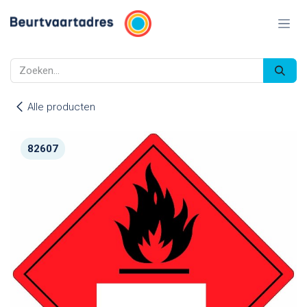
Overslaan naar inhoud
Alle producten
82607