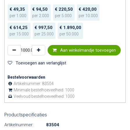
€
49,35
€
94,50
€
220,50
€
420,00
per
1.000
per
2.000
per
5.000
per
10.000
€
614,25
€
997,50
€
1.890,00
per
15.000
per
25.000
per
50.000
Aan winkelmandje toevoegen
Toevoegen aan verlanglijst
Bestelvoorwaarden
Artikelnummer:
83504
Minimale bestelhoeveelheid:
1000
Veelvoud bestelhoeveelheid:
1000
Productspecificaties
Artikelnummer:
83504