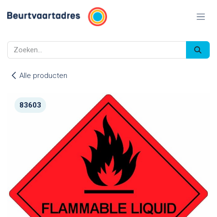
Overslaan naar inhoud
Alle producten
83603