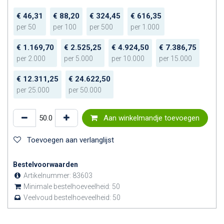
€
46,31
€
88,20
€
324,45
€
616,35
per
50
per
100
per
500
per
1.000
€
1.169,70
€
2.525,25
€
4.924,50
€
7.386,75
per
2.000
per
5.000
per
10.000
per
15.000
€
12.311,25
€
24.622,50
per
25.000
per
50.000
Aan winkelmandje toevoegen
Toevoegen aan verlanglijst
Bestelvoorwaarden
Artikelnummer:
83603
Minimale bestelhoeveelheid:
50
Veelvoud bestelhoeveelheid:
50