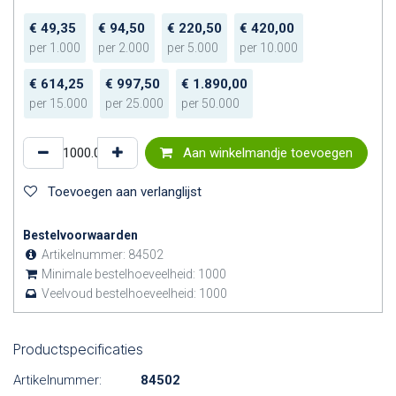
€
49,35
€
94,50
€
220,50
€
420,00
per
1.000
per
2.000
per
5.000
per
10.000
€
614,25
€
997,50
€
1.890,00
per
15.000
per
25.000
per
50.000
Aan winkelmandje toevoegen
Toevoegen aan verlanglijst
Bestelvoorwaarden
Artikelnummer:
84502
Minimale bestelhoeveelheid:
1000
Veelvoud bestelhoeveelheid:
1000
Productspecificaties
Artikelnummer:
84502