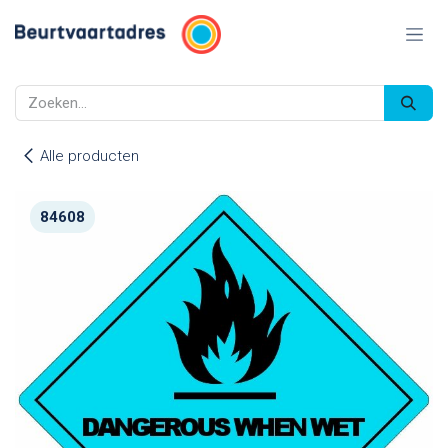
Overslaan naar inhoud
Alle producten
84608