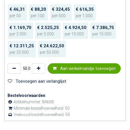
€
46,31
€
88,20
€
324,45
€
616,35
per
50
per
100
per
500
per
1.000
€
1.169,70
€
2.525,25
€
4.924,50
€
7.386,75
per
2.000
per
5.000
per
10.000
per
15.000
€
12.311,25
€
24.622,50
per
25.000
per
50.000
Aan winkelmandje toevoegen
Toevoegen aan verlanglijst
Bestelvoorwaarden
Artikelnummer:
84608
Minimale bestelhoeveelheid:
50
Veelvoud bestelhoeveelheid:
50