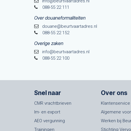
info@beurtvaartadres.nl
088-55 22 111
Over douaneformaliteiten
douane@beurtvaarta​dres.nl
088-55 22 152
Overige zaken
info@beurtvaartadres.nl
088-55 22 100
Snel naar
Over ons
CMR vrachtbrieven
Klantenservice
Im- en export
Algemene voo
AEO vergunning
Werken bij Beu
Trainingen
Stichting Verv