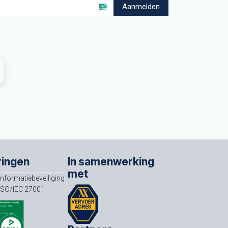
Aanmelden
ringen
In samenwerking
met
Informatiebeveiliging
ISO/IEC 27001