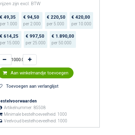
rijzen zijn excl. BTW
€
49,35
€
94,50
€
220,50
€
420,00
per
1.000
per
2.000
per
5.000
per
10.000
€
614,25
€
997,50
€
1.890,00
per
15.000
per
25.000
per
50.000
Aan winkelmandje toevoegen
Toevoegen aan verlanglijst
estelvoorwaarden
Artikelnummer:
85508
Minimale bestelhoeveelheid:
1000
Veelvoud bestelhoeveelheid:
1000