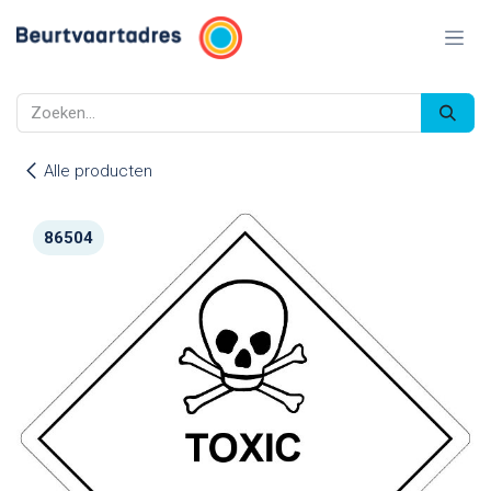
Overslaan naar inhoud
Alle producten
86504