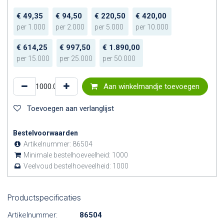
€
49,35
€
94,50
€
220,50
€
420,00
per
1.000
per
2.000
per
5.000
per
10.000
€
614,25
€
997,50
€
1.890,00
per
15.000
per
25.000
per
50.000
Aan winkelmandje toevoegen
Toevoegen aan verlanglijst
Bestelvoorwaarden
Artikelnummer:
86504
Minimale bestelhoeveelheid:
1000
Veelvoud bestelhoeveelheid:
1000
Productspecificaties
Artikelnummer:
86504