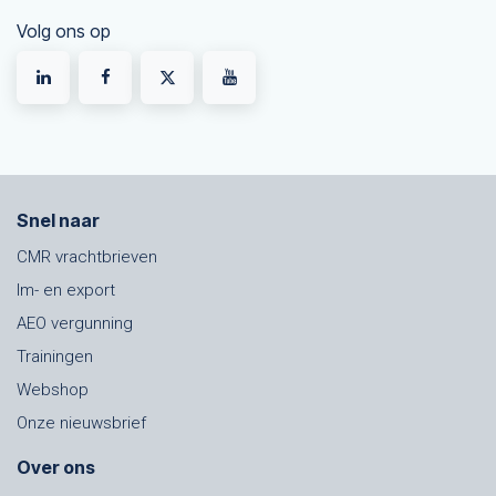
Volg ons op
Snel naar
CMR vrachtbrieven
Im- en export
AEO vergunning
Trainingen
Webshop
Onze nieuwsbrief
Over ons