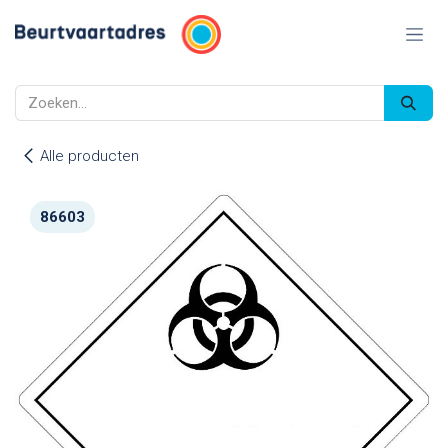
Overslaan naar inhoud
Alle producten
86603