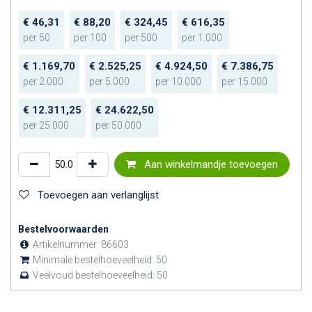
€
46,31
€
88,20
€
324,45
€
616,35
per
50
per
100
per
500
per
1.000
€
1.169,70
€
2.525,25
€
4.924,50
€
7.386,75
per
2.000
per
5.000
per
10.000
per
15.000
€
12.311,25
€
24.622,50
per
25.000
per
50.000
Aan winkelmandje toevoegen
Toevoegen aan verlanglijst
Bestelvoorwaarden
Artikelnummer:
86603
Minimale bestelhoeveelheid:
50
Veelvoud bestelhoeveelheid:
50