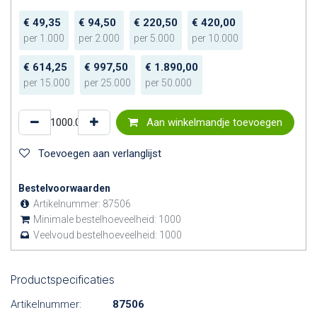
€
49,35
€
94,50
€
220,50
€
420,00
per
1.000
per
2.000
per
5.000
per
10.000
€
614,25
€
997,50
€
1.890,00
per
15.000
per
25.000
per
50.000
Aan winkelmandje toevoegen
Toevoegen aan verlanglijst
Bestelvoorwaarden
Artikelnummer:
87506
Minimale bestelhoeveelheid:
1000
Veelvoud bestelhoeveelheid:
1000
Productspecificaties
Artikelnummer:
87506