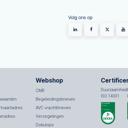
Volg ons op
Webshop
Certifice
Duurzaamheid
CMR
ISO 14001
rwaarden
Begeleidingsbrieven
rtvaartadres
AVC vrachtbrieven
oeradres
Verzegelingen
Dokulops