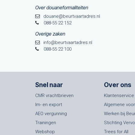
Over douaneformaliteiten
douane@beurtvaarta​dres.nl
088-55 22 152
Overige zaken
info@beurtvaartadres.nl
088-55 22 100
Snel naar
Over ons
CMR vrachtbrieven
Klantenservice
Im- en export
Algemene voo
AEO vergunning
Werken bij Beu
Trainingen
Stichting Verv
Webshop
Trees for All