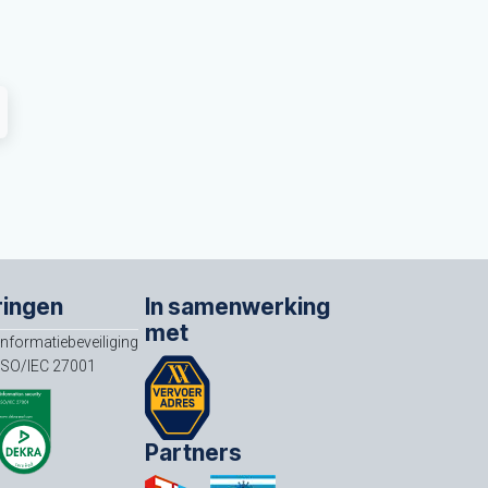
ringen
In samenwerking
met
Informatiebeveiliging
ISO/IEC 27001
Partners