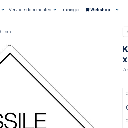
Vervoersdocumenten
Trainingen
Webshop
100 mm
K
x
Ze
P
P