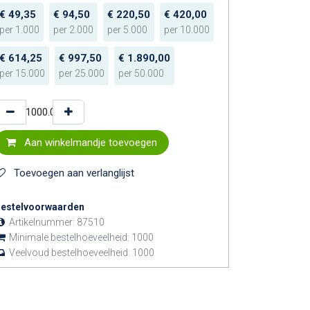
€
49,35
€
94,50
€
220,50
€
420,00
per
1.000
per
2.000
per
5.000
per
10.000
€
614,25
€
997,50
€
1.890,00
per
15.000
per
25.000
per
50.000
Aan winkelmandje toevoegen
Toevoegen aan verlanglijst
estelvoorwaarden
Artikelnummer:
87510
Minimale bestelhoeveelheid:
1000
Veelvoud bestelhoeveelheid:
1000