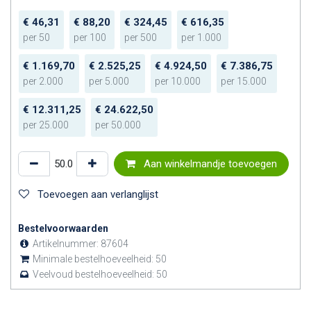
€
46,31
€
88,20
€
324,45
€
616,35
per
50
per
100
per
500
per
1.000
€
1.169,70
€
2.525,25
€
4.924,50
€
7.386,75
per
2.000
per
5.000
per
10.000
per
15.000
€
12.311,25
€
24.622,50
per
25.000
per
50.000
Aan winkelmandje toevoegen
Toevoegen aan verlanglijst
Bestelvoorwaarden
Artikelnummer:
87604
Minimale bestelhoeveelheid:
50
Veelvoud bestelhoeveelheid:
50