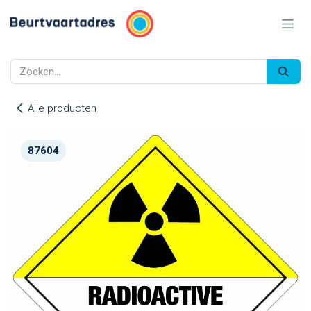
Overslaan naar inhoud
Alle producten
87604