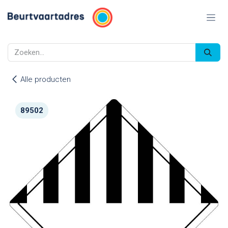
Overslaan naar inhoud
Alle producten
89502