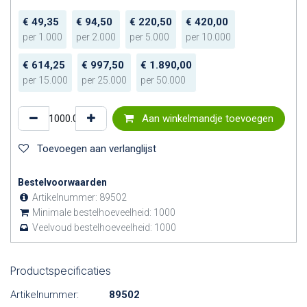
€
49,35
€
94,50
€
220,50
€
420,00
per
1.000
per
2.000
per
5.000
per
10.000
€
614,25
€
997,50
€
1.890,00
per
15.000
per
25.000
per
50.000
Aan winkelmandje toevoegen
Toevoegen aan verlanglijst
Bestelvoorwaarden
Artikelnummer:
89502
Minimale bestelhoeveelheid:
1000
Veelvoud bestelhoeveelheid:
1000
Productspecificaties
Artikelnummer:
89502