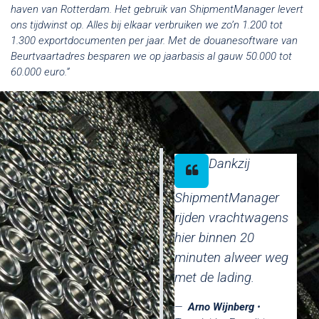
haven van Rotterdam. Het gebruik van ShipmentManager levert
ons tijdwinst op. Alles bij elkaar verbruiken we zo’n 1.200 tot
1.300 exportdocumenten per jaar. Met de douanesoftware van
Beurtvaartadres besparen we op jaarbasis al gauw 50.000 tot
60.000 euro.”
Dankzij
ShipmentManager
rijden vrachtwagens
hier binnen 20
minuten alweer weg
met de lading.
Arno Wijnberg
•