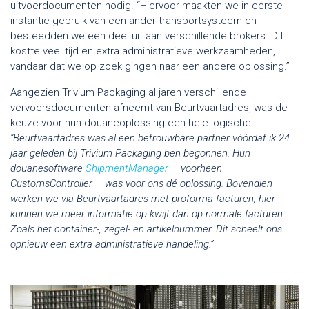
uitvoerdocumenten nodig. “Hiervoor maakten we in eerste
instantie gebruik van een ander transportsysteem en
besteedden we een deel uit aan verschillende brokers. Dit
kostte veel tijd en extra administratieve werkzaamheden,
vandaar dat we op zoek gingen naar een andere oplossing.”
Aangezien Trivium Packaging al jaren verschillende
vervoersdocumenten afneemt van Beurtvaartadres, was de
keuze voor hun douaneoplossing een hele logische.
“Beurtvaartadres was al een betrouwbare partner vóórdat ik 24
jaar geleden bij Trivium Packaging ben begonnen. Hun
douanesoftware
ShipmentManager
– voorheen
CustomsController – was voor ons dé oplossing. Bovendien
werken we via Beurtvaartadres met proforma facturen, hier
kunnen we meer informatie op kwijt dan op normale facturen.
Zoals het container-, zegel- en artikelnummer. Dit scheelt ons
opnieuw een extra administratieve handeling.”