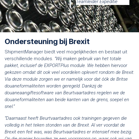
Teamleider Expeditie
Ondersteuning bij Brexit
ShipmentManager biedt veel mogelijkheden en bestaat uit
verschillende modules.
“Wij maken gebruik van het totale
pakket, inclusief de EXPORTPlus module. We hebben hiervoor
gekozen omdat dit ook veel voordelen oplevert rondom de Brexit.
Via deze module zorgen we er namelijk voor dat óók de Britse
douaneformaliteiten worden geregeld. Dankzij de
douaneaangiftesoftware van Beurtvaartadres regelen we de
douaneformaliteiten aan beide kanten van de grens, soepel en
snel.”
“Daarnaast heeft Beurtvaartadres ook trainingen gegeven die
volledig in het teken stonden van de Brexit. Al ver voordat de
Brexit een feit was, was Beurtvaartadres er intensief mee bezig.
Op die manier bouwden ze een voorsprong op, waar ook wij van