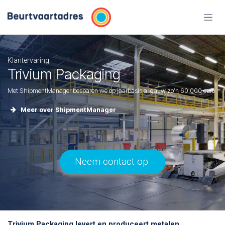
Overslaan naar inhoud
Klantervaring
Trivium Packaging
Met ShipmentManager besparen we op jaarbasis al gauw zo’n 60.000 euro
Meer over ShipmentManager
Neem contact op
Trivium Packaging levert en produceert metalen