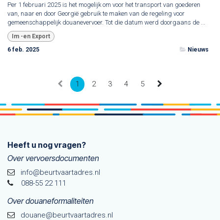
Per 1 februari 2025 is het mogelijk om voor het transport van goederen
van, naar en door Georgië gebruik te maken van de regeling voor
gemeenschappelijk douanevervoer. Tot die datum werd doorgaans de ...
Im -en Export
6 feb. 2025
Nieuws
1
2
3
4
5
Heeft u nog vragen?
Over vervoersdocumenten
info@beurtvaartadres.nl
088-55 22 111
Over douaneformaliteiten
douane@beurtvaarta​dres.nl