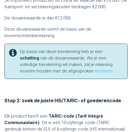
Je importeert producten uit China ter waarde van €10.000. De
transport- en verzekeringskosten bedragen €2.000.
De douanewaarde is dan €12.000.
Deze douanewaarde vormt de basis van de
invoerrechtenberekening.
Op basis van deze berekening heb je een
schatting
van de douanewaarde. Als je een
volledige berekening wil maken, zal je rekening
moeten houden met de afgesproken
Incoterm
.
Stap 2: zoek de juiste HS/TARIC- of goederencode
Elk product heeft een
TARIC-code (Tarif Intégré
Communautaire)
. Dit is een 10-cijferige code (TARIC
genbruik binnen de EU) of 6-cijferige code (HS internationaal