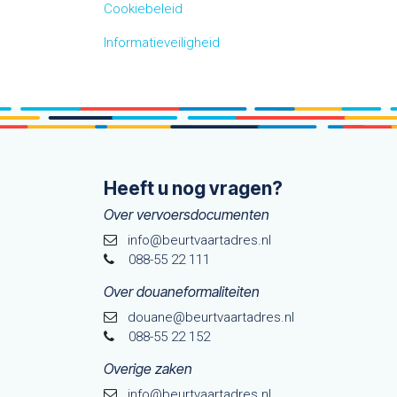
Cookiebeleid
Informatieveiligheid
Heeft u nog vragen?
Over vervoersdocumenten
info@beurtvaartadres.nl
088-55 22 111
Over douaneformaliteiten
douane@beurtvaarta​dres.nl
088-55 22 152
Overige zaken
info@beurtvaartadres.nl