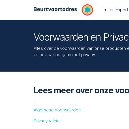
Overslaan naar inhoud
Im- en Export
Voorwaarden en Privac
Alles over de voorwaarden van onze producten 
en hoe we omgaan met privacy
Lees meer over onze voo
Algemene Voorwaarden
Privacybeleid