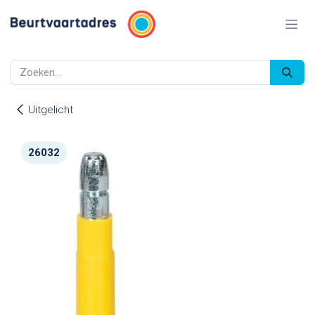
Overslaan naar inhoud
Uitgelicht
26032