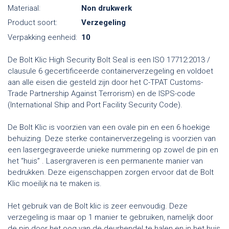
Materiaal:
Non drukwerk
Product soort:
Verzegeling
Verpakking eenheid:
10
De Bolt Klic High Security Bolt Seal is een ISO 17712:2013 /
clausule 6 gecertificeerde containerverzegeling en voldoet
aan alle eisen die gesteld zijn door het C-TPAT Customs-
Trade Partnership Against Terrorism) en de ISPS-code
(International Ship and Port Facility Security Code).
De Bolt Klic is voorzien van een ovale pin en een 6 hoekige
behuizing. Deze sterke containerverzegeling is voorzien van
een lasergegraveerde unieke nummering op zowel de pin en
het “huis” . Lasergraveren is een permanente manier van
bedrukken. Deze eigenschappen zorgen ervoor dat de Bolt
Klic moeilijk na te maken is.
Het gebruik van de Bolt klic is zeer eenvoudig. Deze
verzegeling is maar op 1 manier te gebruiken, namelijk door
de pin door het oog van de deurhendel te halen en in het huis