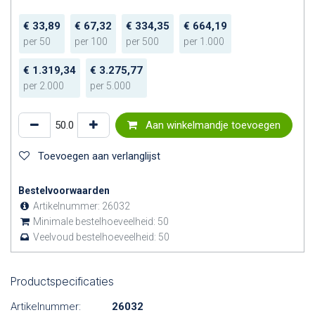
€
33,89
€
67,32
€
334,35
€
664,19
per
50
per
100
per
500
per
1.000
€
1.319,34
€
3.275,77
per
2.000
per
5.000
Aan winkelmandje toevoegen
Toevoegen aan verlanglijst
Bestelvoorwaarden
Artikelnummer:
26032
Minimale bestelhoeveelheid:
50
Veelvoud bestelhoeveelheid:
50
Productspecificaties
Artikelnummer:
26032