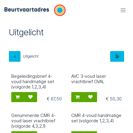
Overslaan naar inhoud
Uitgelicht
Uitgelicht
Begeleidingsbrief 4-
AVC 3-voud laser
Meest gekozen
5614
1501
voud handmatige set
vrachtbrief OVAL
(volgorde 1,2,3,4)
€
67,50
€
50,30
Genummerde CMR 4-
CMR 4-voud handmatige
3004N
3010
voud laser vrachtbrief
set (volgorde 1,2,3,4)
(volgorde 4,3,2,1)