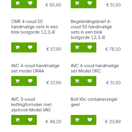
€
60,60
€
51,00
CMR 4-voud 50
Begeleidingsbrief 4-
3010B
5614B
handmatige sets in een
voud 50 handmatige
blok (volgorde 1,2,3,4)
sets in een blok
(volgorde 1,2,3,4)
€
57,90
€
78,50
AVC 4-voud handmatige
AVC 4-voud handmatige
1033
1037
set model ORAA
set Model ORC
€
57,90
€
51,00
AVC 3-voud
Bolt Klic containerzegel
1560
26032
kettingformulier met
geel
zijstrook Model VAG
€
48,20
€
33,89