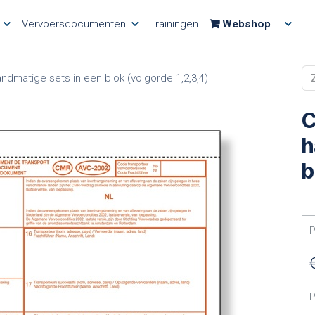
Vervoersdocumenten
Trainingen
Webshop
dmatige sets in een blok (volgorde 1,2,3,4)
C
h
b
P
P