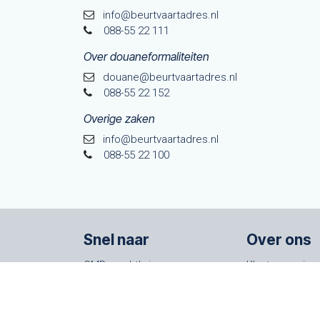
info@beurtvaartadres.nl
088-55 22 111
Over douaneformaliteiten
douane@beurtvaarta​dres.nl
088-55 22 152
Overige zaken
info@beurtvaartadres.nl
088-55 22 100
Snel naar
Over ons
CMR vrachtbrieven
Klantenservice
Im- en export
Algemene voo
AEO vergunning
Werken bij Beu