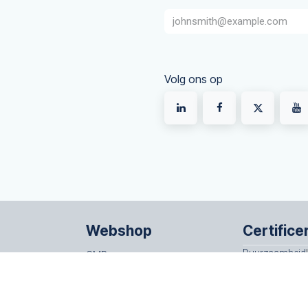
Volg ons op
Webshop
Certifice
Duurzaamheid
CMR
ISO 14001
rwaarden
Begeleidingsbrieven
rtvaartadres
AVC vrachtbrieven