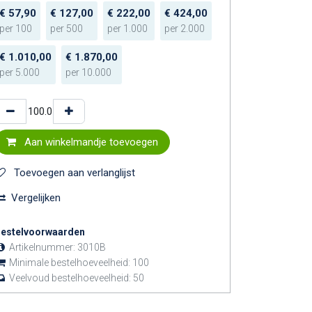
€
57,90
€
127,00
€
222,00
€
424,00
per
100
per
500
per
1.000
per
2.000
€
1.010,00
€
1.870,00
per
5.000
per
10.000
Aan winkelmandje toevoegen
Toevoegen aan verlanglijst
Vergelijken
estelvoorwaarden
Artikelnummer:
3010B
Minimale bestelhoeveelheid:
100
Veelvoud bestelhoeveelheid:
50