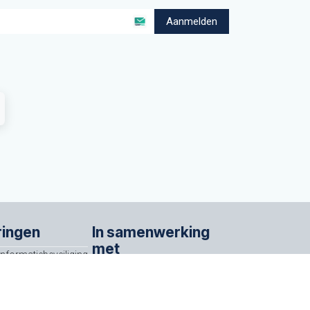
Aanmelden
ringen
In samenwerking
met
Informatiebeveiliging
ISO/IEC 27001