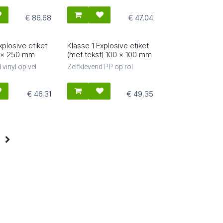
€
86,68
€
47,04
xplosive etiket
Klasse 1 Explosive etiket
81504
0 x 250 mm
(met tekst) 100 x 100 mm
 vinyl op vel
Zelfklevend PP op rol
€
46,31
€
49,35