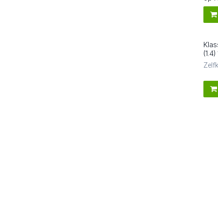
Klas
8
(1.4
Zelf