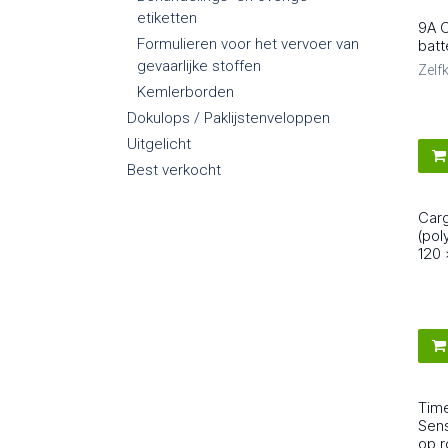
etiketten
9A C
8
Formulieren voor het vervoer van
batt
gevaarlijke stoffen
Zelf
Kemlerborden
Dokulops / Paklijstenveloppen
Uitgelicht
Best verkocht
Carg
8
(pol
120 
Tim
8
Sens
op r