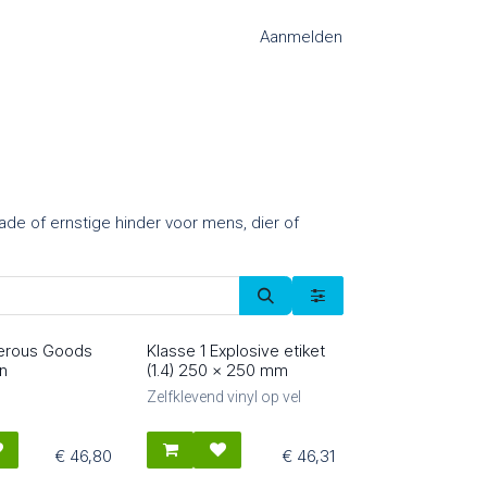
Aanmelden
ade of ernstige hinder voor mens, dier of
erous Goods
Klasse 1 Explosive etiket
81603
n
(1.4) 250 x 250 mm
Zelfklevend vinyl op vel
€
46,80
€
46,31