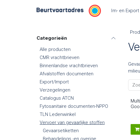
Overslaan naar inhoud
Im- en Export
Prod
Categorieën
Ve
Alle producten
CMR vrachtbrieven
Gevaa
Binnenlandse vrachtbrieven
milie
Afvalstoffen documenten
Export/Import
Verzegelingen
Catalogus ATCN
Mult
2
Fytosanitaire documenten-NPPO
Goo
TLN Ledenwinkel
Vervoer van gevaarlijke stoffen
Gevaarsetiketten
Behandelings -en overige