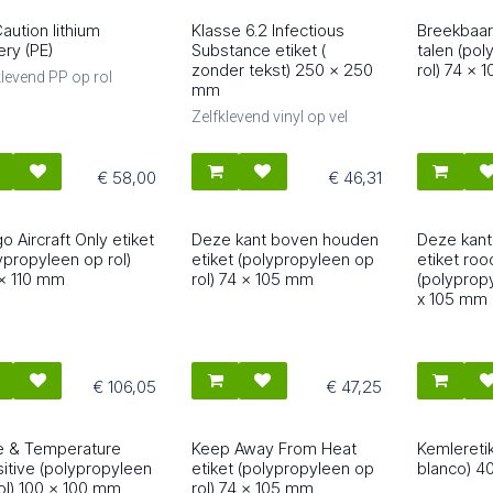
aution lithium
Klasse 6.2 Infectious
Breekbaar
0550
86603
80515
ery (PE)
Substance etiket (
talen (po
zonder tekst) 250 x 250
rol) 74 x
klevend PP op rol
mm
Zelfklevend vinyl op vel
€
58,00
€
46,31
o Aircraft Only etiket
Deze kant boven houden
Deze kan
0520
80512
80513
ypropyleen op rol)
etiket (polypropyleen op
etiket roo
x 110 mm
rol) 74 x 105 mm
(polypropy
x 105 mm
€
106,05
€
47,25
e & Temperature
Keep Away From Heat
Kemleretik
0518
80511
80612
itive (polypropyleen
etiket (polypropyleen op
blanco) 
ol) 100 x 100 mm
rol) 74 x 105 mm