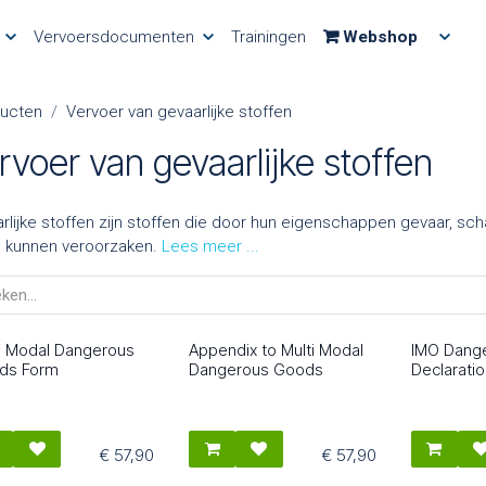
Vervoersdocumenten
Trainingen
Webshop
ucten
Vervoer van gevaarlijke stoffen
rvoer van gevaarlijke stoffen
rlijke stoffen zijn stoffen die door hun eigenschappen gevaar, sch
u kunnen veroorzaken.
i Modal Dangerous
Appendix to Multi Modal
IMO Dang
076
2077
2075
ds Form
Dangerous Goods
Declaratio
€
57,90
€
57,90