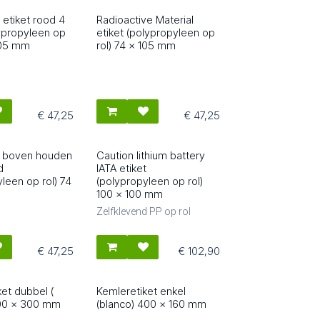
 etiket rood 4
Radioactive Material
80509
lypropyleen op
etiket (polypropyleen op
 105 mm
rol) 74 x 105 mm
€
47,25
€
47,25
t boven houden
Caution lithium battery
80548
d
IATA etiket
leen op rol) 74
(polypropyleen op rol)
100 x 100 mm
Zelfklevend PP op rol
€
47,25
€
102,90
et dubbel (
Kemleretiket enkel
80613
400 x 300 mm
(blanco) 400 x 160 mm