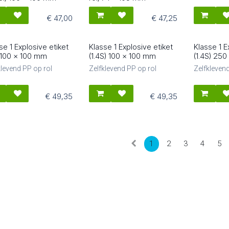
€
47,00
€
47,25
se 1 Explosive etiket
Klasse 1 Explosive etiket
Klasse 1 E
1506
81508
81604
) 100 x 100 mm
(1.4S) 100 x 100 mm
(1.4S) 25
klevend PP op rol
Zelfklevend PP op rol
Zelfklevend
€
49,35
€
49,35
1
2
3
4
5