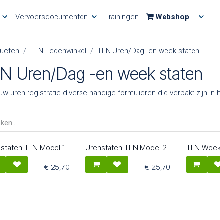
Vervoersdocumenten
Trainingen
Webshop
ucten
TLN Ledenwinkel
TLN Uren/Dag -en week staten
N Uren/Dag -en week staten
uw uren registratie diverse handige formulieren die verpakt zijn in 
staten TLN Model 1
Urenstaten TLN Model 2
TLN Week
2003
82004
82005
€
25,70
€
25,70