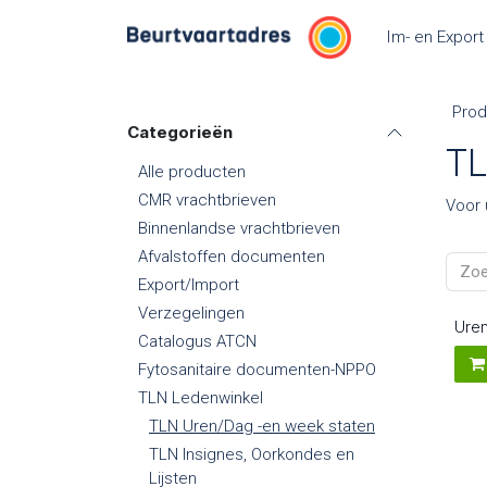
Overslaan naar inhoud
Im- en Export
Prod
Categorieën
TL
Alle producten
CMR vrachtbrieven
Voor 
Binnenlandse vrachtbrieven
Afvalstoffen documenten
Export/Import
Verzegelingen
Uren
Catalogus ATCN
8
Fytosanitaire documenten-NPPO
TLN Ledenwinkel
TLN Uren/Dag -en week staten
TLN Insignes, Oorkondes en
Lijsten