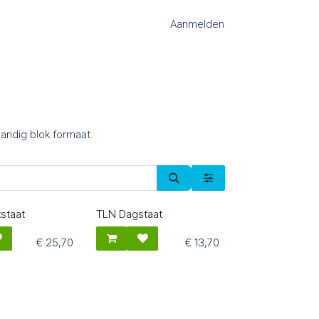
Aanmelden
handig blok formaat.
staat
TLN Dagstaat
82006
€
25,70
€
13,70