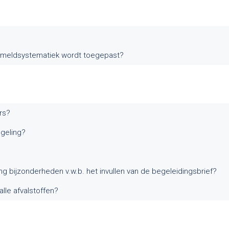
e meldsystematiek wordt toegepast?
rs?
geling?
ing bijzonderheden v.w.b. het invullen van de begeleidingsbrief?
lle afvalstoffen?