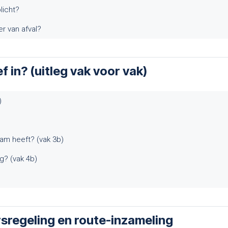
licht?
er van afval?
f in? (uitleg vak voor vak)
)
am heeft? (vak 3b)
g? (vak 4b)
sregeling en route-inzameling