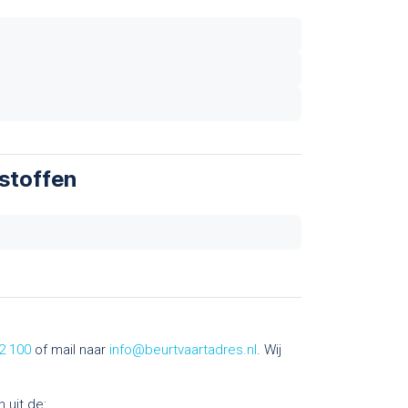
wstoffen
2 100
of mail naar
info@beurtvaartadres.nl
. Wij
n uit de: