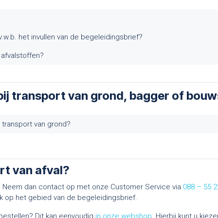
v.w.b. het invullen van de begeleidingsbrief?
 afvalstoffen?
bij transport van grond, bagger of bou
t transport van grond?
rt van afval?
en? Neem dan contact op met onze Customer Service via
088 – 55 2
k op het gebied van de begeleidingsbrief.
f bestellen? Dit kan eenvoudig
in onze webshop
. Hierbij kunt u kieze