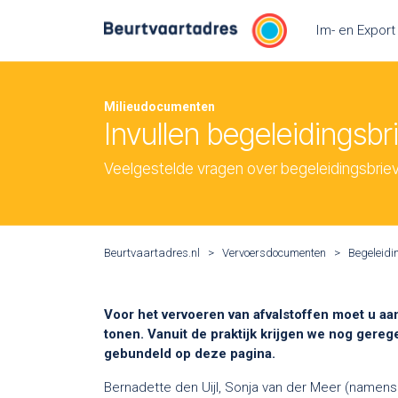
Overslaan naar inhoud
Im- en Export
Milieudocumenten
Invullen begeleidingsbr
Veelgestelde vragen over begeleidingsbriev
Beurtvaartadres.nl
>
Vervoersdocumenten
>
Begeleidi
Voor het vervoeren van afvalstoffen moet u aan
tonen. Vanuit de praktijk krijgen we nog gere
gebundeld op deze pagina.
Bernadette den Uijl, Sonja van der Meer (namen