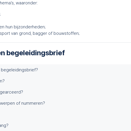
 thema's, waaronder:
;
en hun bijzonderheden;
ansport van grond, bagger of bouwstoffen;
n begeleidingsbrief
e begeleidingsbrief?
en?
 gearceerd?
ntwerpen of nummeren?
lang?