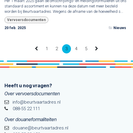
Per 1 maart 2025 gaan de omschrijvings- en meldingsformulieren uit ons
standaard assortiment en kunnen na deze datum niet meer besteld
worden bij Beurtvaartadres. Wegens de afname van de hoeveelheid s...
Vervoersdocumenten
20 feb. 2025
Nieuws
1
2
3
4
5
Heeft u nog vragen?
Over vervoersdocumenten
info@beurtvaartadres.nl
088-55 22 111
Over douaneformaliteiten
douane@beurtvaarta​dres.nl