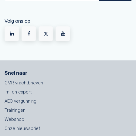
Volg ons op
Snel naar
CMR vrachtbrieven
Im- en export
AEO vergunning
Trainingen
Webshop
Onze nieuwsbrief