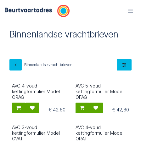
Overslaan naar inhoud
Binnenlandse vrachtbrieven
Binnenlandse vrachtbrieven
AVC 4-voud
AVC 5-voud
1567
1569
kettingformulier Model
kettingformulier Model
ORAG
OFAG
€
42,80
€
42,80
AVC 3-voud
AVC 4-voud
1583
1585
kettingformulier Model
kettingformulier Model
OVAT
ORAT