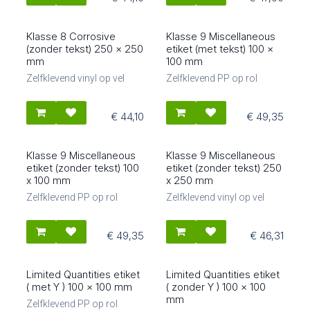
Klasse 8 Corrosive
Klasse 9 Miscellaneous
88601
89504
(zonder tekst) 250 x 250
etiket (met tekst) 100 x
mm
100 mm
Zelfklevend vinyl op vel
Zelfklevend PP op rol
€
44,10
€
49,35
Klasse 9 Miscellaneous
Klasse 9 Miscellaneous
89502
89601
etiket (zonder tekst) 100
etiket (zonder tekst) 250
x 100 mm
x 250 mm
Zelfklevend PP op rol
Zelfklevend vinyl op vel
€
49,35
€
46,31
Limited Quantities etiket
Limited Quantities etiket
80506
80504
( met Y ) 100 x 100 mm
( zonder Y ) 100 x 100
mm
Zelfklevend PP op rol