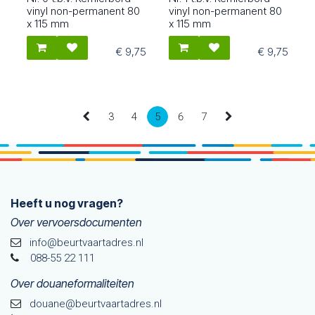
80624
80615
vinyl non-permanent 80
vinyl non-permanent 80
x 115 mm
x 115 mm
€
9,75
€
9,75
3
4
5
6
7
Heeft u nog vragen?
Over vervoersdocumenten
info@beurtvaartadres.nl
088-55 22 111
Over douaneformaliteiten
douane@beurtvaarta​dres.nl