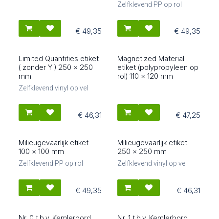
Zelfklevend PP op rol
€
49,35
€
49,35
Limited Quantities etiket
Magnetized Material
80603
80519
( zonder Y ) 250 x 250
etiket (polypropyleen op
mm
rol) 110 x 120 mm
Zelfklevend vinyl op vel
€
46,31
€
47,25
Milieugevaarlijk etiket
Milieugevaarlijk etiket
80502
80601
100 x 100 mm
250 x 250 mm
Zelfklevend PP op rol
Zelfklevend vinyl op vel
€
49,35
€
46,31
Nr. 0 t.b.v. Kemlerbord
Nr. 1 t.b.v. Kemlerbord