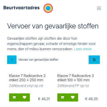
Overslaan naar inhoud
Vervoer van gevaarlijke stoffen
Gevaarlijke stoffen zijn stoffen die door hun
eigenschappen gevaar, schade of ernstige hinder voor
mens, dier of milieu kunnen veroorzaken.
Vervoer van gevaarlijke stoffen
Klasse 7 Radioactive 2
Klasse 7 Radioactive 3
87602
87506
etiket 250 x 250 mm
etiket 100 x 100 mm
Zelfklevend vinyl op vel
Zelfklevend PP op rol
€
46,31
€
49,35