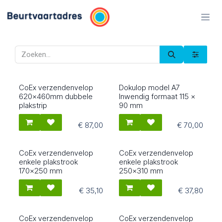
Overslaan naar inhoud
CoEx verzendenvelop
Dokulop model A7
25025
2501
620x460mm dubbele
Inwendig formaat 115 x
plakstrip
90 mm
€
87,00
€
70,00
CoEx verzendenvelop
CoEx verzendenvelop
25011
25012
enkele plakstrook
enkele plakstrook
170x250 mm
250x310 mm
€
35,10
€
37,80
CoEx verzendenvelop
CoEx verzendenvelop