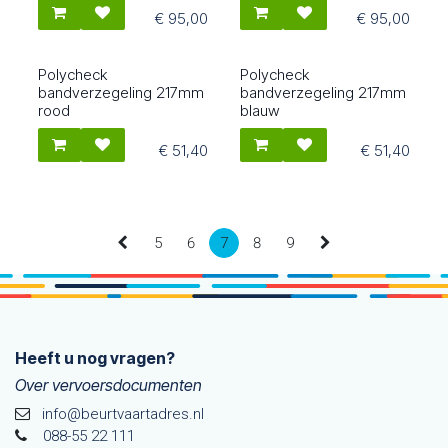
€
95,00
€
95,00
Polycheck
Polycheck
26171
26181
bandverzegeling 217mm
bandverzegeling 217mm
rood
blauw
€
51,40
€
51,40
5
6
7
8
9
Heeft u nog vragen?
Over vervoersdocumenten
info@beurtvaartadres.nl
088-55 22 111