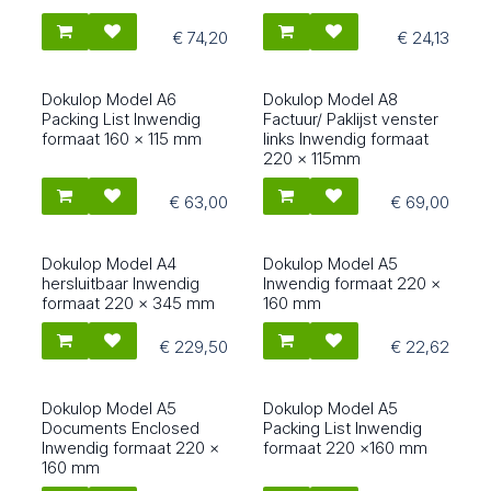
€
74,20
€
24,13
Dokulop Model A6
Dokulop Model A8
2508
2515
Packing List Inwendig
Factuur/ Paklijst venster
formaat 160 x 115 mm
links Inwendig formaat
220 x 115mm
€
63,00
€
69,00
Dokulop Model A4
Dokulop Model A5
2527
2516
hersluitbaar Inwendig
Inwendig formaat 220 x
formaat 220 x 345 mm
160 mm
€
229,50
€
22,62
Dokulop Model A5
Dokulop Model A5
2517
2518
Documents Enclosed
Packing List Inwendig
Inwendig formaat 220 x
formaat 220 x160 mm
160 mm