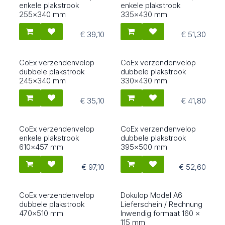
25013
25014
enkele plakstrook
enkele plakstrook
255x340 mm
335x430 mm
€
39,10
€
51,30
CoEx verzendenvelop
CoEx verzendenvelop
25021
25022
dubbele plakstrook
dubbele plakstrook
245x340 mm
330x430 mm
€
35,10
€
41,80
CoEx verzendenvelop
CoEx verzendenvelop
25016
25023
enkele plakstrook
dubbele plakstrook
610x457 mm
395x500 mm
€
97,10
€
52,60
CoEx verzendenvelop
Dokulop Model A6
25024
2505
dubbele plakstrook
Lieferschein / Rechnung
470x510 mm
Inwendig formaat 160 x
115 mm